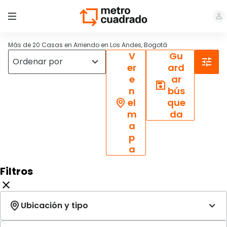
Más de 20 Casas en Arriendo en Los Andes, Bogotá
V
Gu
er
ard
e
ar
n
bús
el
que
m
da
a
p
a
Filtros