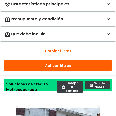
Limpiar filtros
Aplicar filtros
Compr
Simula
Soluciones de crédito
a
dores
Metrocuadrado
cartera