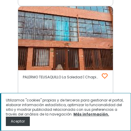
PALERMO TEUSAQUILLO La Soledad | Chapinero | Bogotá D.C.
$
3.100.000
Utilizamos "cookies" propias y de terceros para gestionar el portal,
elaborar información estadística, optimizar la funcionalidad del
Casa en Arriendo, PALERMO
sitio y mostrar publicidad relacionada con sus preferencias a
través del análisis de la navegación.
Más información.
TEUSAQUILLO La Soledad, Bogotá
Aceptar
D.C.