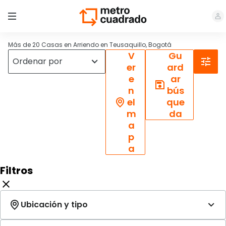
Más de 20 Casas en Arriendo en Teusaquillo, Bogotá
V
Gu
er
ard
e
ar
n
bús
el
que
m
da
a
p
a
Filtros