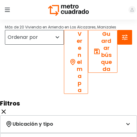
Más de 20 Vivienda en Arriendo en Los Alcazares, Manizales
V
Gu
er
ard
e
ar
n
bús
el
que
m
da
a
p
a
Filtros