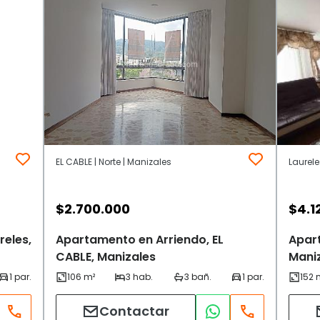
EL CABLE | Norte | Manizales
Laurele
$
2.700.000
$
4.1
reles,
Apartamento en Arriendo, EL
Apart
CABLE, Manizales
Mani
Contactar