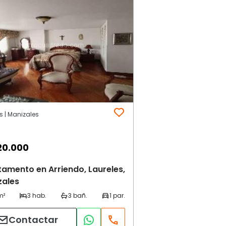
s | Manizales
20.000
amento en Arriendo, Laureles,
zales
Contactar