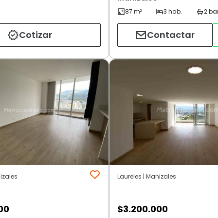
Cotizar
Contactar
izales
Laureles | Manizales
00
$
3.200.000