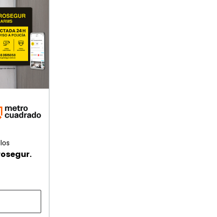
los
rosegur.