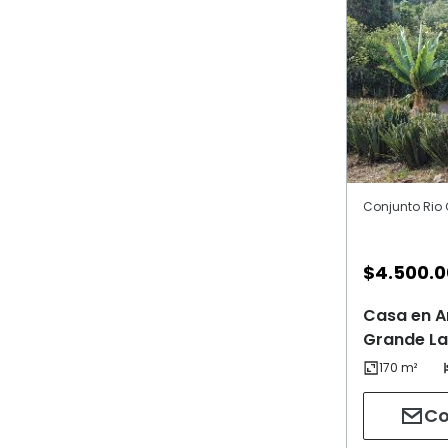
$
4.500.
Casa en A
Grande La
Co