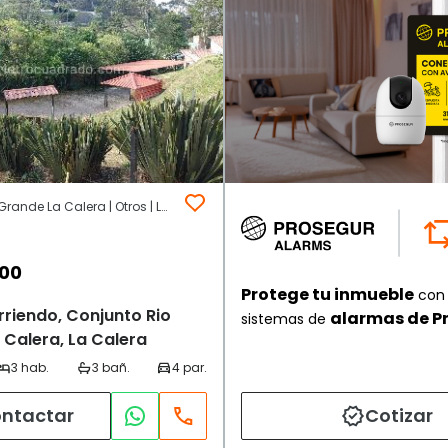
Conjunto Rio Grande La Calera | Otros | La Calera
000
Protege tu inmueble
con 
rriendo, Conjunto Rio
alarmas de P
sistemas de
 Calera, La Calera
ntactar
Cotizar