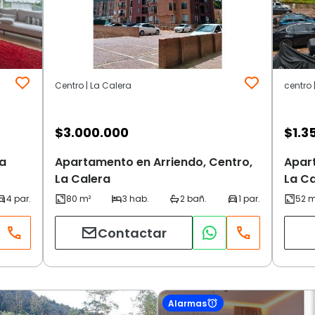
Centro | La Calera
centro 
$
3.000.000
$
1.3
La
Apartamento en Arriendo, Centro,
Apart
La Calera
La Ca
Contactar
Alarmas