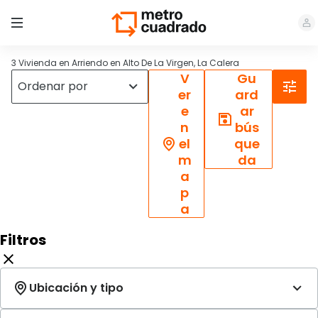
3 Vivienda en Arriendo en Alto De La Virgen, La Calera
V
Gu
er
ard
e
ar
n
bús
el
que
m
da
a
p
a
Filtros