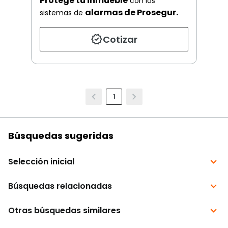
Protege tu inmueble
con los
alarmas de Prosegur.
sistemas de
Cotizar
1