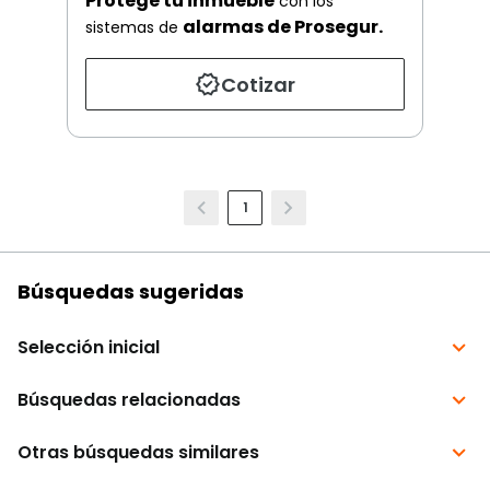
Protege tu inmueble
con los
alarmas de Prosegur.
sistemas de
Cotizar
1