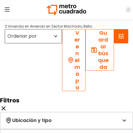
3 Vivienda en Arriendo en Sector Machado, Bello
V
Gu
er
ard
e
ar
n
bús
el
que
m
da
a
p
a
Filtros