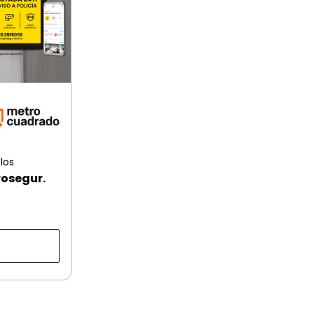
los
rosegur.