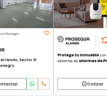
via | Rionegro
00
Protege tu inmueble
con 
 Arriendo, Sector El
alarmas de P
sistemas de
Rionegro
ntactar
Cotizar