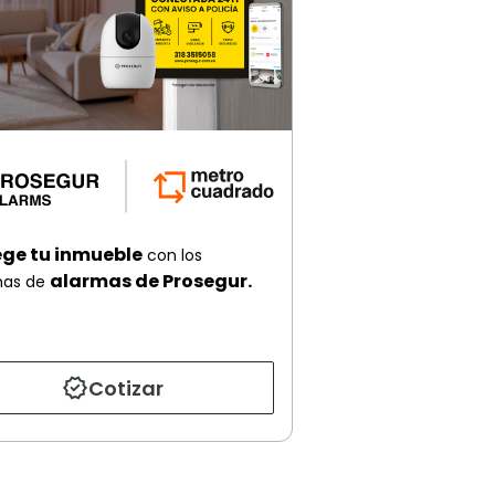
ege tu inmueble
con los
alarmas de Prosegur.
mas de
Cotizar