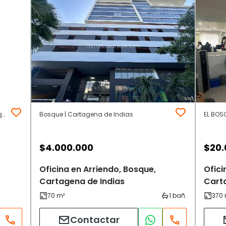
Bosque | Manga y Pie de la Popa | Cartagena de Indias
Bosque | Cartagena de Indias
EL BOSQ
$
4.000.000
$
20.
Oficina en Arriendo, Bosque,
Ofici
Cartagena de Indias
Cart
Contactar