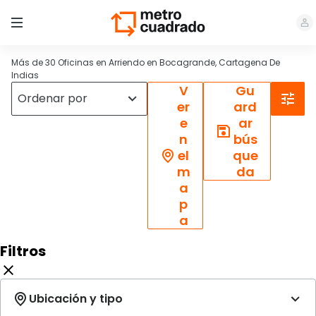
Más de 30 Oficinas en Arriendo en Bocagrande, Cartagena De
Indias
V
Gu
er
ard
e
ar
n
bús
el
que
m
da
a
p
a
Filtros