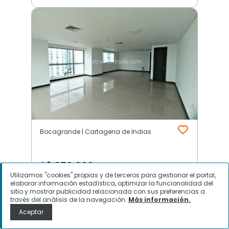
Bocagrande | Cartagena de Indias
$
6.050.000
Utilizamos "cookies" propias y de terceros para gestionar el portal,
elaborar información estadística, optimizar la funcionalidad del
Oficina en Arriendo, Bocagrande,
sitio y mostrar publicidad relacionada con sus preferencias a
Cartagena de Indias
través del análisis de la navegación.
Más información.
Aceptar