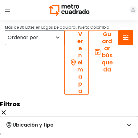
Más de 30 Lotes en Lagos De Caujaral, Puerto Colombia
V
Gu
er
ard
e
ar
n
bús
el
que
m
da
a
p
a
Filtros