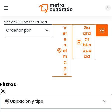
Más de 200 Lotes en La Ceja
V
Gu
er
ard
e
ar
n
bús
el
que
m
da
a
p
a
Filtros