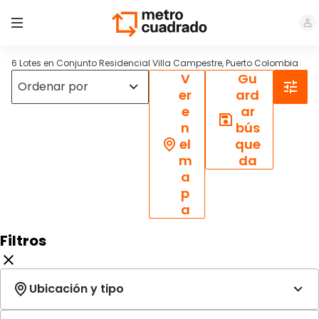
6 Lotes en Conjunto Residencial Villa Campestre, Puerto Colombia
V
Gu
er
ard
e
ar
n
bús
el
que
m
da
a
p
a
Filtros