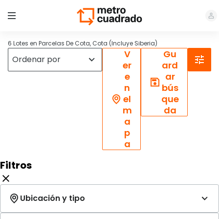
6 Lotes en Parcelas De Cota, Cota (Incluye Siberia)
V
Gu
er
ard
e
ar
n
bús
el
que
m
da
a
p
a
Filtros