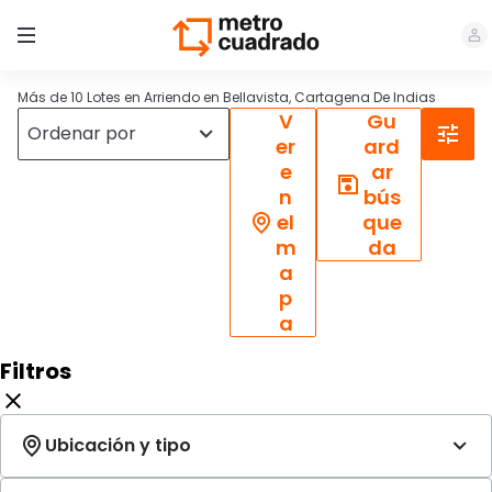
Más de 10 Lotes en Arriendo en Bellavista, Cartagena De Indias
V
Gu
er
ard
e
ar
n
bús
el
que
m
da
a
p
a
Filtros