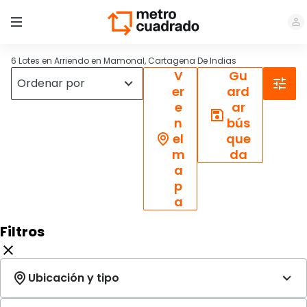
6 Lotes en Arriendo en Mamonal, Cartagena De Indias
V
Gu
er
ard
e
ar
n
bús
el
que
m
da
a
p
a
Filtros