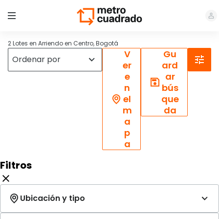
2 Lotes en Arriendo en Centro, Bogotá
V
Gu
er
ard
e
ar
n
bús
el
que
m
da
a
p
a
Filtros