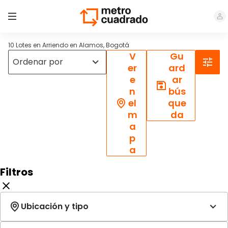
10 Lotes en Arriendo en Alamos, Bogotá
V
Gu
er
ard
e
ar
n
bús
el
que
m
da
a
p
a
Filtros