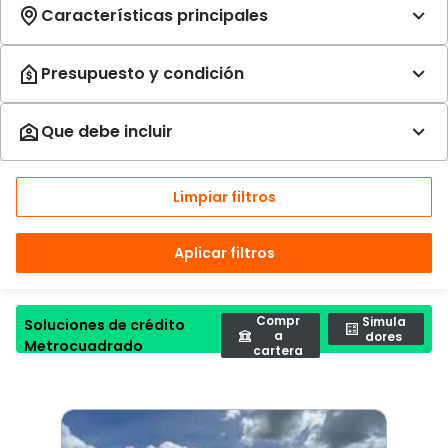
Limpiar filtros
Aplicar filtros
Compr
Simula
Soluciones de crédito
a
dores
Metrocuadrado
cartera