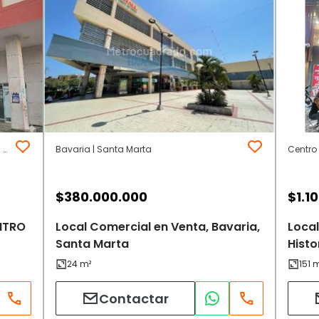
CENTRO HISTORICO | Area Urbana | Santa Marta
Bavaria | Santa Marta
Centro 
$
380.000.000
$
1.1
ENTRO
Local Comercial en Venta, Bavaria,
Local
Santa Marta
Histo
Contactar