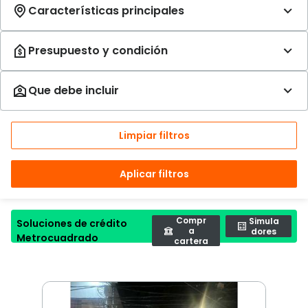
Limpiar filtros
Aplicar filtros
Compr
Simula
Soluciones de crédito
a
dores
Metrocuadrado
cartera