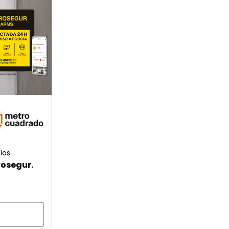
los
rosegur.