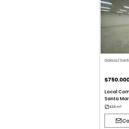
Galicia | San
$
750.00
Local Come
Santa Mar
Co