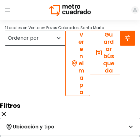
1 Locales en Venta en Pozos Colorados, Santa Marta
V
Gu
er
ard
e
ar
n
bús
el
que
m
da
a
p
a
Filtros