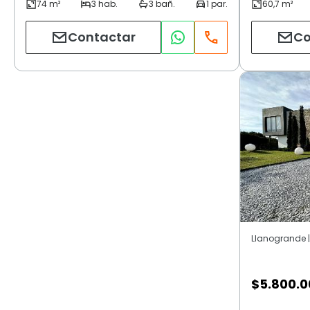
Contactar
Co
Llanogrande |
$
5.800.0