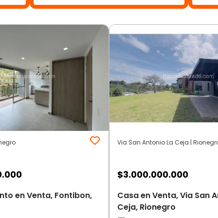
onegro
Via San Antonio La Ceja | Rionegr
0.000
$
3.000.000.000
to en Venta, Fontibon,
Casa en Venta, Via San A
Ceja, Rionegro