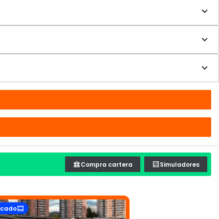
Compra cartera
Simuladores
acado