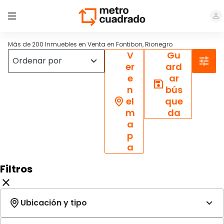
Más de 200 Inmuebles en Venta en Fontibon, Rionegro
V
Gu
er
ard
e
ar
n
bús
el
que
m
da
a
p
a
Filtros