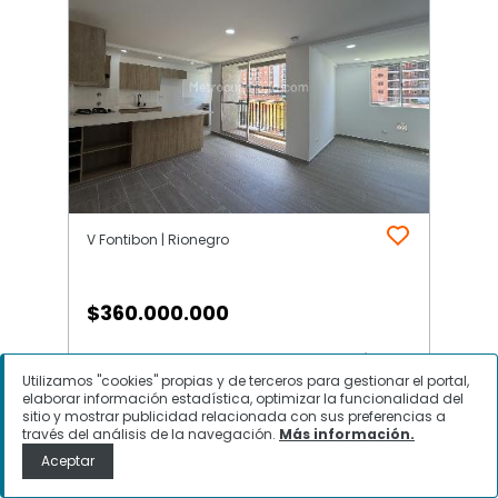
V Fontibon | Rionegro
$
360.000.000
Apartamento en Venta, V Fontibon,
Utilizamos "cookies" propias y de terceros para gestionar el portal,
Rionegro
elaborar información estadística, optimizar la funcionalidad del
sitio y mostrar publicidad relacionada con sus preferencias a
través del análisis de la navegación.
Más información.
Aceptar
Contactar