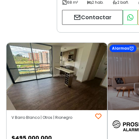
Contactar
Alarmas
V Barro Blanco | Otros | Rionegro
$
495.000.000