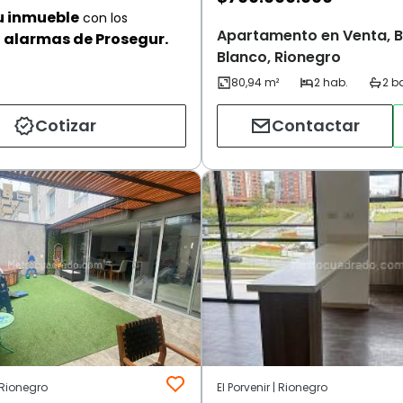
u inmueble
con los
Apartamento en Venta, B
alarmas de Prosegur.
Blanco, Rionegro
Cotizar
Contactar
 Rionegro
El Porvenir | Rionegro