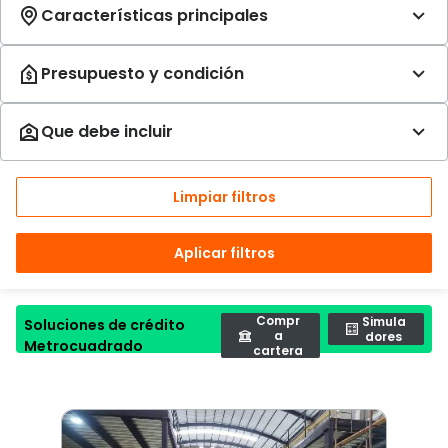
Limpiar filtros
Aplicar filtros
Compr
Simula
Soluciones de crédito
a
dores
Metrocuadrado
cartera