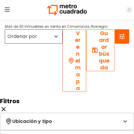
Más de 30 Inmuebles en Venta en Cimarronas, Rionegro
V
Gu
er
ard
e
ar
n
bús
el
que
m
da
a
p
a
Filtros