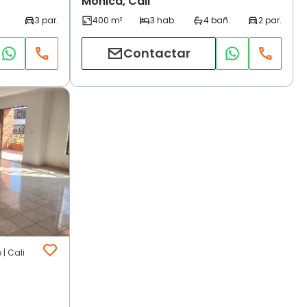
Monica, Cali
Contactar
| Cali