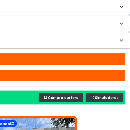
Compra cartera
Simuladores
acado