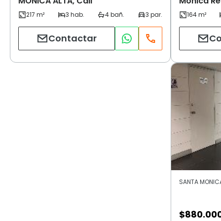
MONICA ALTA, Cali
Monica Res
Contactar
Co
SANTA MONICA 
$
880.00