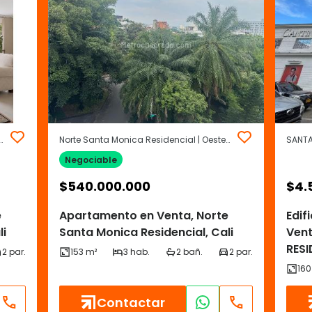
ica Residencial | Oeste | Cali
Norte Santa Monica Residencial | Oeste | Cali
SANTA
Negociable
$
540.000.000
$
4.
e
Apartamento en Venta, Norte
Edif
li
Santa Monica Residencial, Cali
Ven
RESI
Contactar