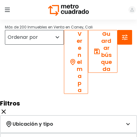
Más de 200 Inmuebles en Venta en Caney, Cali
V
Gu
er
ard
e
ar
n
bús
el
que
m
da
a
p
a
Filtros