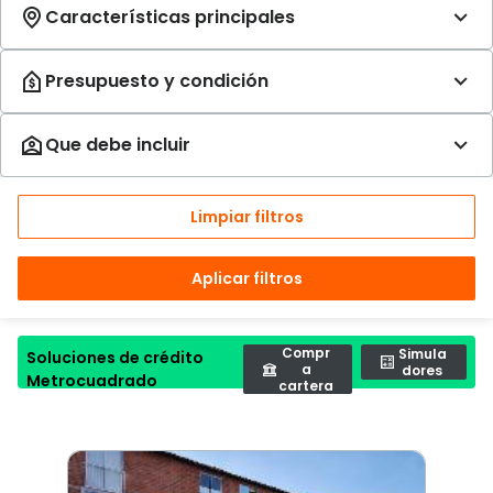
Limpiar filtros
Aplicar filtros
Compr
Simula
Soluciones de crédito
a
dores
Metrocuadrado
cartera