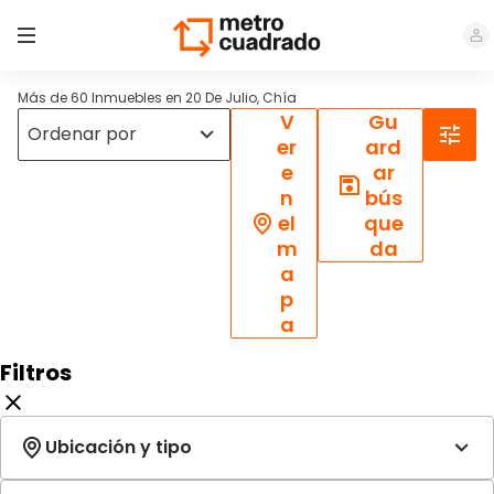
Más de 60 Inmuebles en 20 De Julio, Chía
V
Gu
er
ard
e
ar
n
bús
el
que
m
da
a
p
a
Filtros