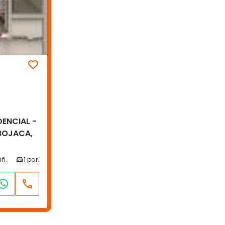
DENCIAL -
 BOJACA,