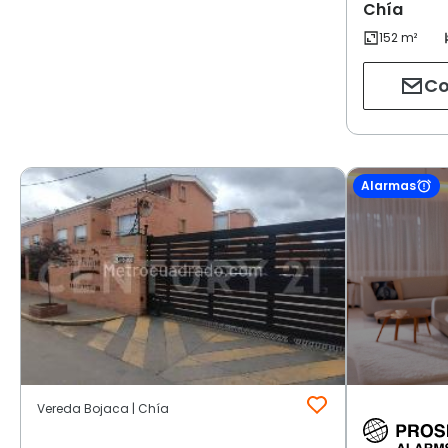
Chía
Co
Alarmas
Vereda Bojaca | Chía