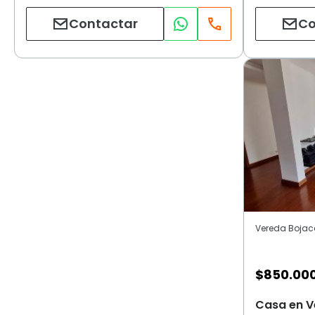
Contactar
Co
Vereda Bojac
$
850.00
Casa en V