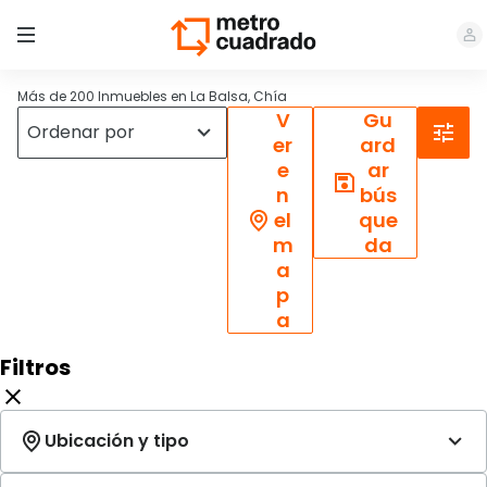
Más de 200 Inmuebles en La Balsa, Chía
V
Gu
er
ard
e
ar
n
bús
el
que
m
da
a
p
a
Filtros