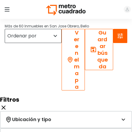
Más de 60 Inmuebles en San Jose Obrero, Bello
V
Gu
er
ard
e
ar
n
bús
el
que
m
da
a
p
a
Filtros