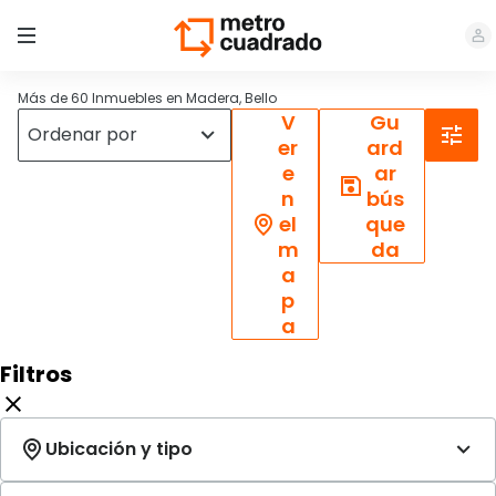
Más de 60 Inmuebles en Madera, Bello
V
Gu
er
ard
e
ar
n
bús
el
que
m
da
a
p
a
Filtros