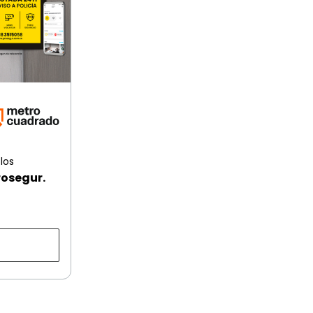
los
rosegur.