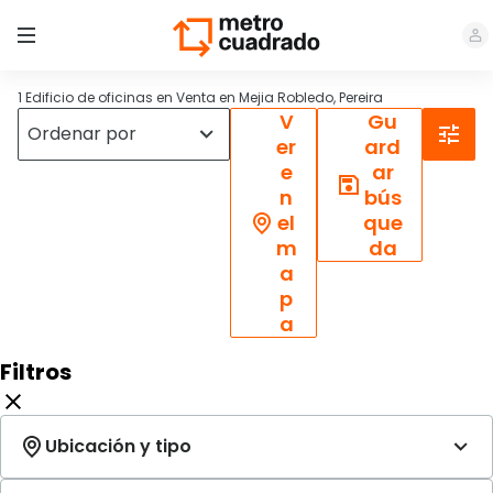
1 Edificio de oficinas en Venta en Mejia Robledo, Pereira
V
Gu
er
ard
e
ar
n
bús
el
que
m
da
a
p
a
Filtros