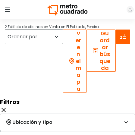
2 Edificio de oficinas en Venta en El Poblado, Pereira
V
Gu
er
ard
e
ar
n
bús
el
que
m
da
a
p
a
Filtros