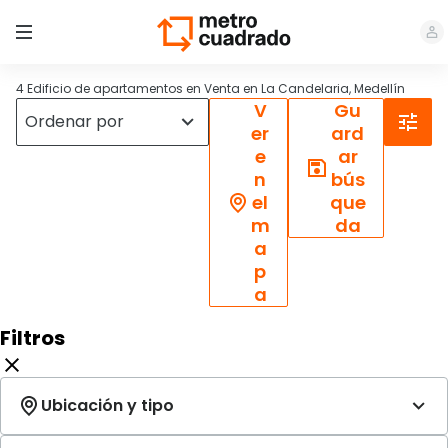
4 Edificio de apartamentos en Venta en La Candelaria, Medellín
V
Gu
er
ard
e
ar
n
bús
el
que
m
da
a
p
a
Filtros