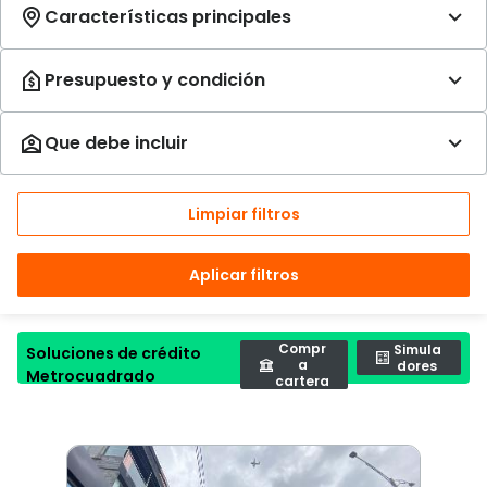
Limpiar filtros
Aplicar filtros
Compr
Simula
Soluciones de crédito
a
dores
Metrocuadrado
cartera