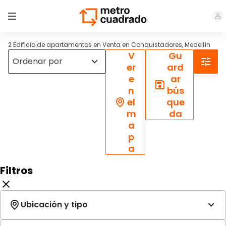
2 Edificio de apartamentos en Venta en Conquistadores, Medellín
V
Gu
er
ard
e
ar
n
bús
el
que
m
da
a
p
a
Filtros