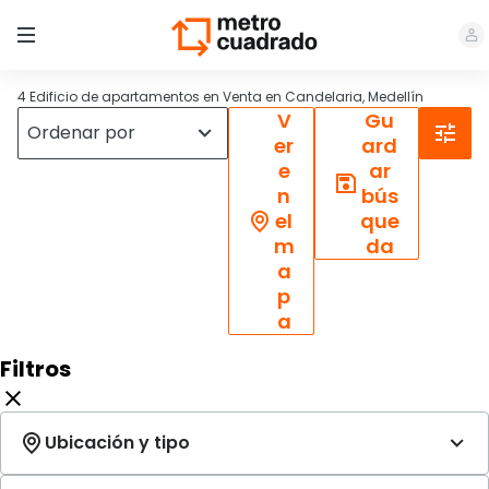
4 Edificio de apartamentos en Venta en Candelaria, Medellín
V
Gu
er
ard
e
ar
n
bús
el
que
m
da
a
p
a
Filtros