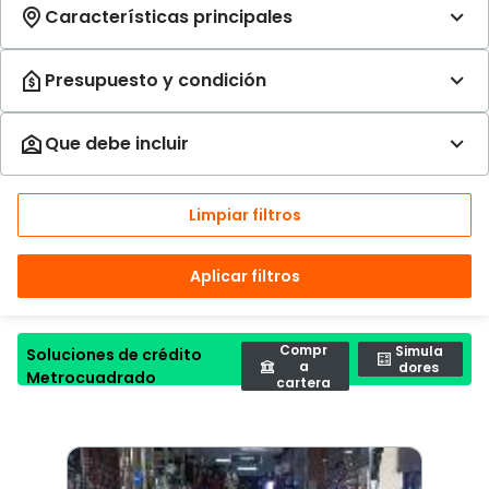
Limpiar filtros
Aplicar filtros
Compr
Simula
Soluciones de crédito
a
dores
Metrocuadrado
cartera