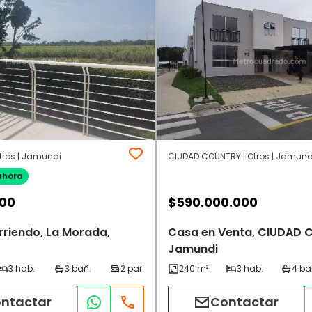
tros | Jamundi
CIUDAD COUNTRY | Otros | Jamund
ahora
000
$
590.000.000
rriendo, La Morada,
Casa en Venta, CIUDAD 
Jamundi
ntactar
Contactar