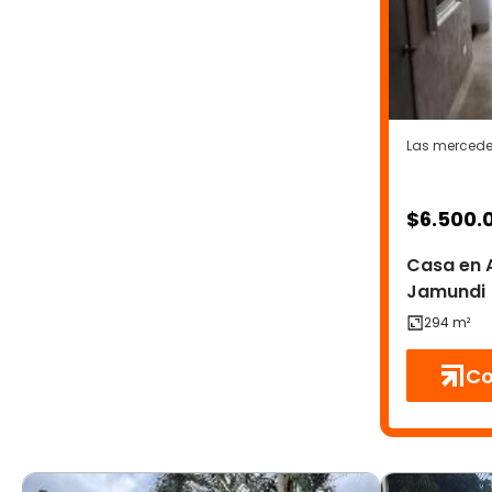
Las mercedes
$
6.500.
Casa en 
Jamundi
Co