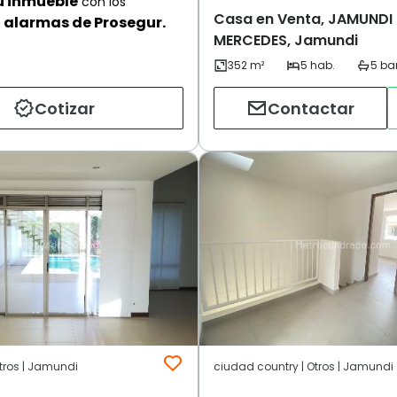
u inmueble
con los
Casa en Venta, JAMUNDI
alarmas de Prosegur.
MERCEDES, Jamundi
Cotizar
Contactar
tros | Jamundi
ciudad country | Otros | Jamundi