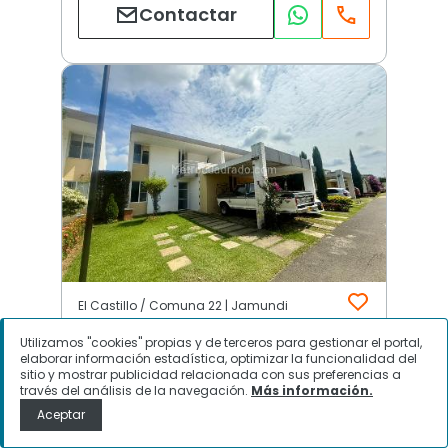
Contactar
El Castillo / Comuna 22 | Jamundi
Utilizamos "cookies" propias y de terceros para gestionar el portal,
elaborar información estadística, optimizar la funcionalidad del
$
790.000.000
sitio y mostrar publicidad relacionada con sus preferencias a
través del análisis de la navegación.
Más información.
Casa en Venta, El Castillo /
Aceptar
Comuna 22, Jamundi