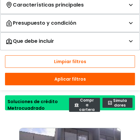
Limpiar filtros
Aplicar filtros
Compr
Simula
Soluciones de crédito
a
dores
Metrocuadrado
cartera