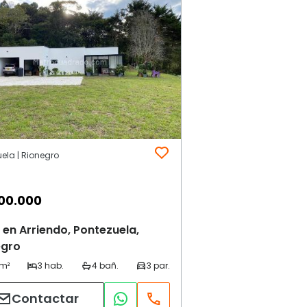
ela | Rionegro
00.000
en Arriendo, Pontezuela,
egro
Contactar