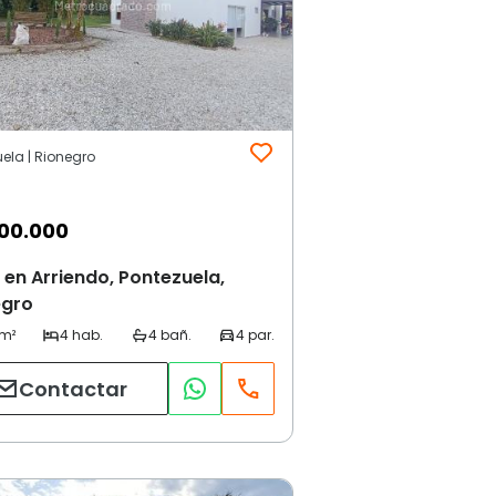
ela | Rionegro
00.000
en Arriendo, Pontezuela,
egro
Contactar