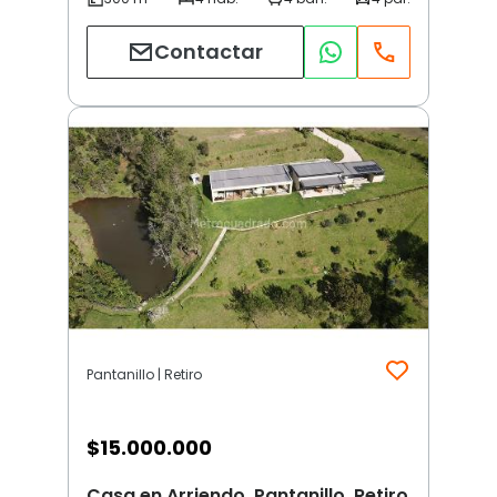
Contactar
Pantanillo | Retiro
$
15.000.000
Casa en Arriendo, Pantanillo, Retiro