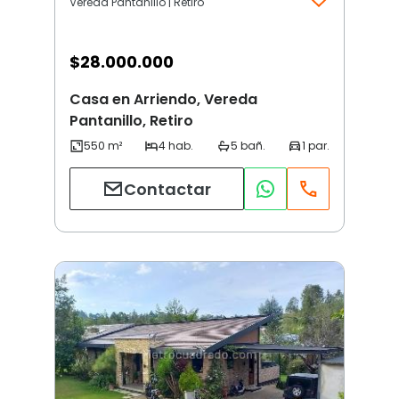
Vereda Pantanillo | Retiro
$
28.000.000
Casa en Arriendo, Vereda
Pantanillo, Retiro
Contactar