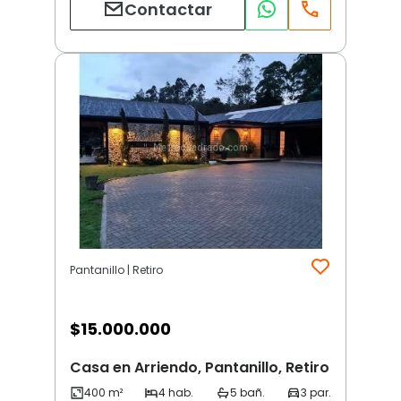
Contactar
Pantanillo | Retiro
$
15.000.000
Casa en Arriendo, Pantanillo, Retiro