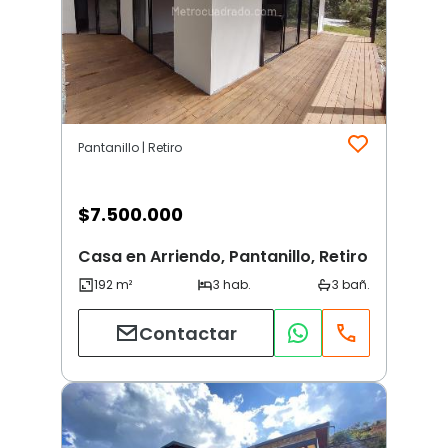
Pantanillo | Retiro
$
7.500.000
Casa en Arriendo, Pantanillo, Retiro
Contactar