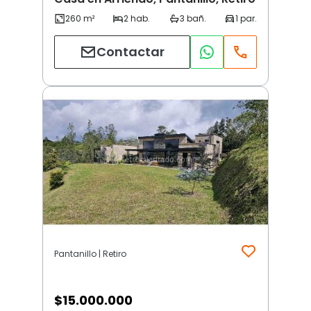
Contactar
Pantanillo | Retiro
$
15.000.000