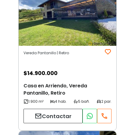
Vereda Pantanillo | Retiro
$
14.900.000
Casa en Arriendo, Vereda
Pantanillo, Retiro
Contactar