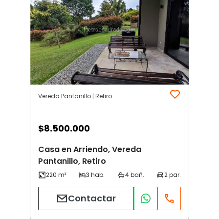
Vereda Pantanillo | Retiro
$
8.500.000
Casa en Arriendo, Vereda
Pantanillo, Retiro
Contactar