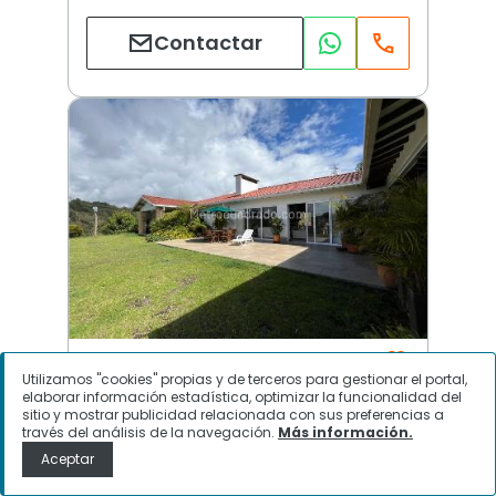
Contactar
Pantanillo | Retiro
Utilizamos "cookies" propias y de terceros para gestionar el portal,
elaborar información estadística, optimizar la funcionalidad del
sitio y mostrar publicidad relacionada con sus preferencias a
través del análisis de la navegación.
Más información.
$
17.000.000
Aceptar
Casa en Arriendo, Pantanillo, Retiro