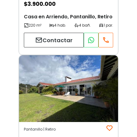
$
3.900.000
Casa en Arriendo, Pantanillo, Retiro
Contactar
Pantanillo | Retiro