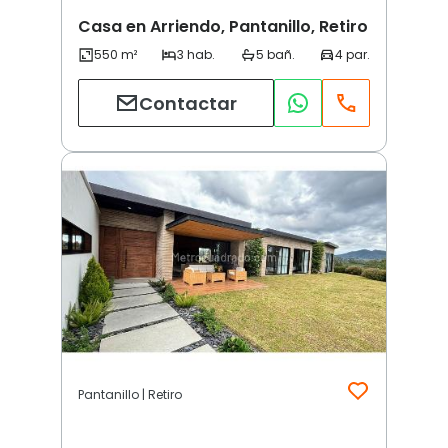
Casa en Arriendo, Pantanillo, Retiro
Contactar
Pantanillo | Retiro