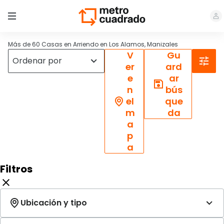
Más de 60 Casas en Arriendo en Los Alamos, Manizales
V
Gu
er
ard
e
ar
n
bús
el
que
m
da
a
p
a
Filtros