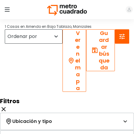
1 Casas en Arriendo en Bajo Tablazo, Manizales
V
Gu
er
ard
e
ar
n
bús
el
que
m
da
a
p
a
Filtros