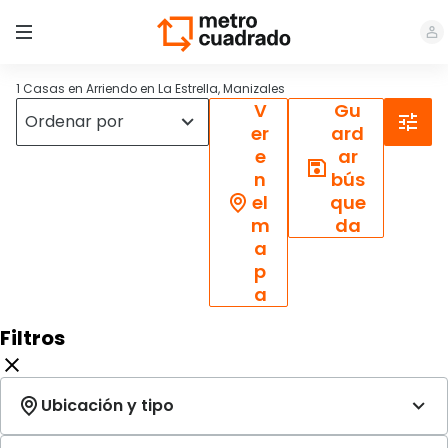
1 Casas en Arriendo en La Estrella, Manizales
V
Gu
er
ard
e
ar
n
bús
el
que
m
da
a
p
a
Filtros