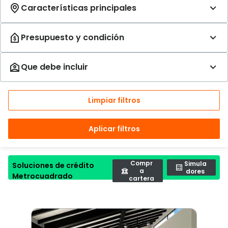
Limpiar filtros
Aplicar filtros
Compr
Simula
Soluciones de crédito
a
dores
Metrocuadrado
cartera