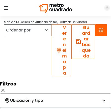
Más de 10 Casas en Arriendo en Na, Carmen De Viboral
V
Gu
er
ard
e
ar
n
bús
el
que
m
da
a
p
a
Filtros